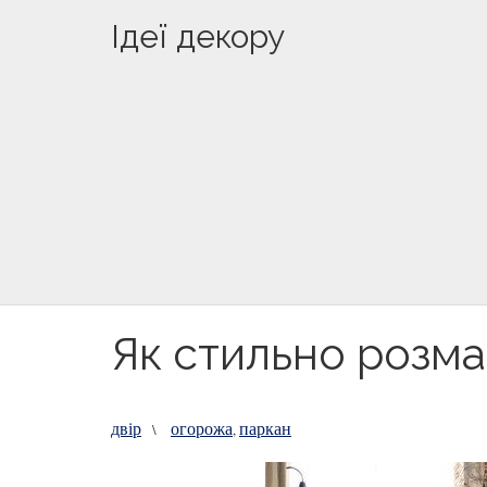
Ідеї декору
Як стильно розма
двір
огорожа
паркан
\
,