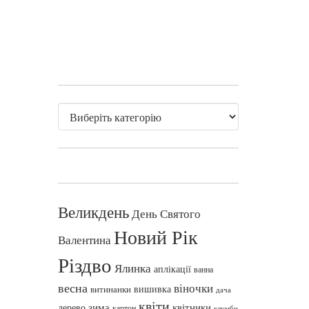
Великдень
День Святого
Новий Рік
Валентина
Різдво
Ялинка
аплікації
ванна
весна
віночки
вишивка
витинанки
дача
квіти
зима
квітники
дерево
картон
клумби