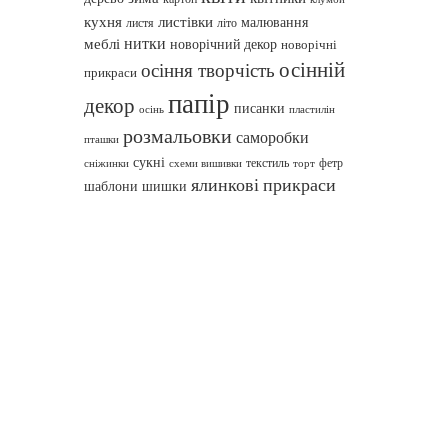
кухня
листівки
малювання
листя
літо
нитки
меблі
новорічний декор
новорічні
осінній
осіння творчість
прикраси
папір
декор
писанки
осінь
пластилін
розмальовки
саморобки
пташки
сукні
текстиль
фетр
сніжинки
схеми вишивки
торт
ялинкові прикраси
шаблони
шишки