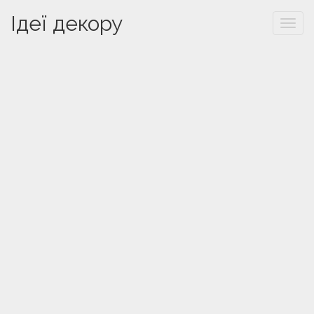
Ідеї декору
Togg
navi