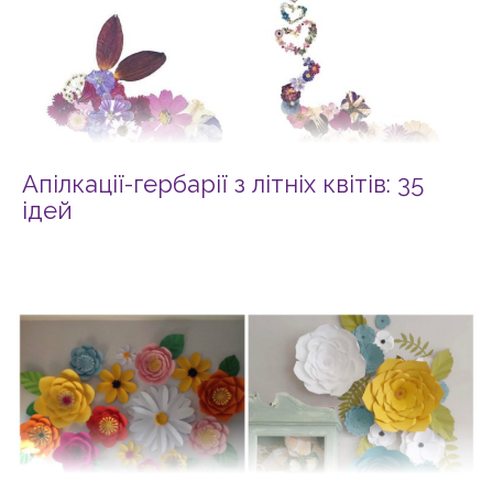
Апілкації-гербарії з літніх квітів: 35
ідей