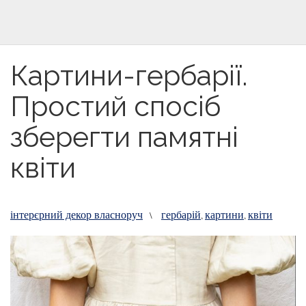
Картини-гербарії.
Простий спосіб
зберегти памятні
квіти
інтерєрний декор власноруч
гербарій
картини
квіти
\
,
,