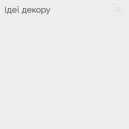
Ідеї декору
Togg
navi