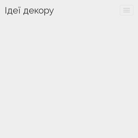
Ідеї декору
Togg
navi