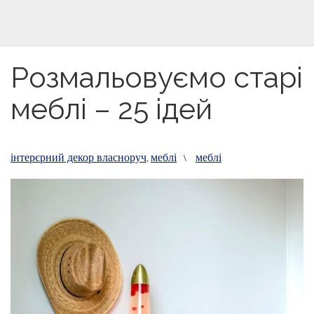
Розмальовуємо старі
меблі – 25 ідей
інтерєрний декор власноруч
меблі
меблі
,
\