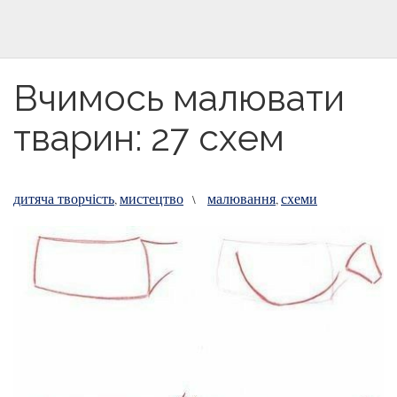
Вчимось малювати
тварин: 27 схем
дитяча творчість
мистецтво
малювання
схеми
,
\
,