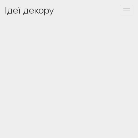
Ідеї декору
Togg
navi