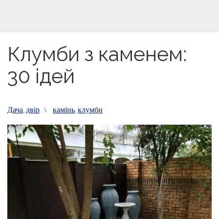
Клумби з каменем:
30 ідей
Дача
двір
камінь
клумби
,
\
,