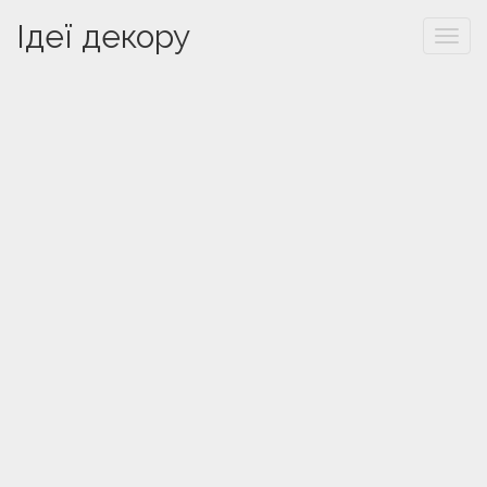
Ідеї декору
Togg
navi