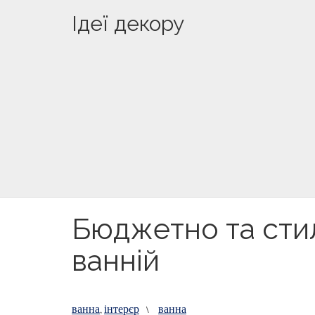
Ідеї декору
Бюджетно та стил
ванній
ванна
інтерєр
ванна
,
\