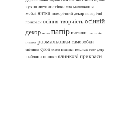
кухня
листівки
малювання
листя
літо
нитки
меблі
новорічний декор
новорічні
осінній
осіння творчість
прикраси
папір
декор
писанки
осінь
пластилін
розмальовки
саморобки
пташки
сукні
текстиль
фетр
сніжинки
схеми вишивки
торт
ялинкові прикраси
шаблони
шишки