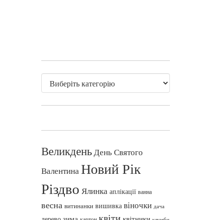
Великдень
День Святого
Новий Рік
Валентина
Різдво
Ялинка
аплікації
ванна
весна
віночки
вишивка
витинанки
дача
квіти
зима
квітники
дерево
картон
клумби