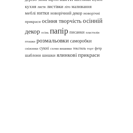
кухня
листівки
малювання
листя
літо
нитки
меблі
новорічний декор
новорічні
осінній
осіння творчість
прикраси
папір
декор
писанки
осінь
пластилін
розмальовки
саморобки
пташки
сукні
текстиль
фетр
сніжинки
схеми вишивки
торт
ялинкові прикраси
шаблони
шишки