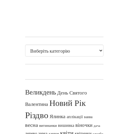
Великдень
День Святого
Новий Рік
Валентина
Різдво
Ялинка
аплікації
ванна
весна
віночки
вишивка
витинанки
дача
квіти
зима
квітники
дерево
картон
клумби