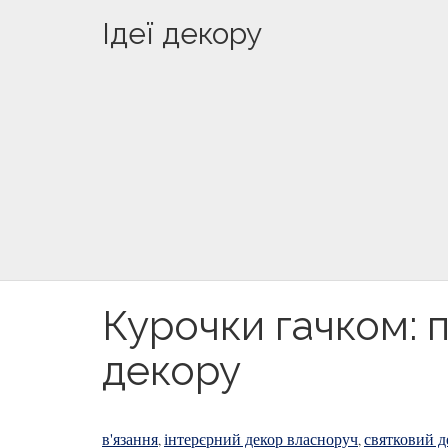
Ідеї декору
Курочки гачком: 
декору
в'язання
інтерєрний декор власноруч
святковий д
,
,