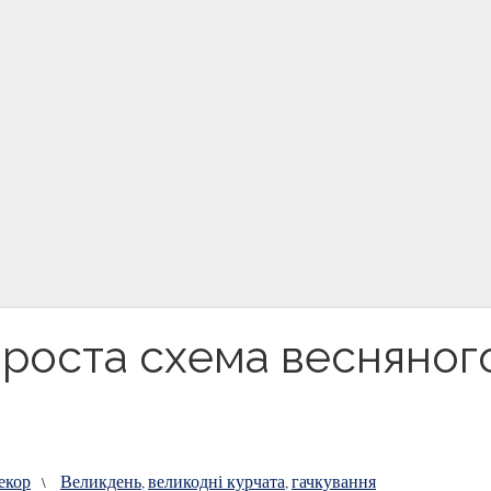
проста схема весняног
екор
Великдень
великодні курчата
гачкування
\
,
,