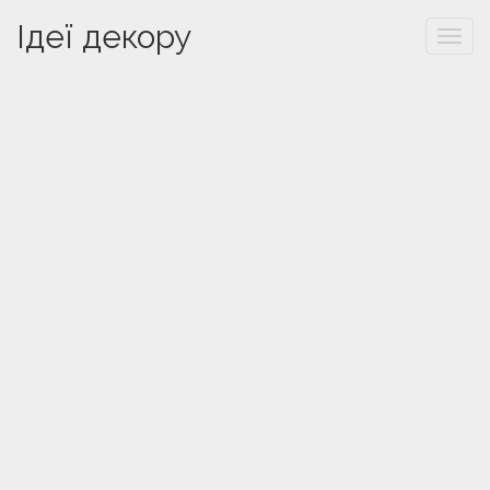
Ідеї декору
Togg
navi