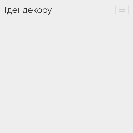
Ідеї декору
Togg
navi