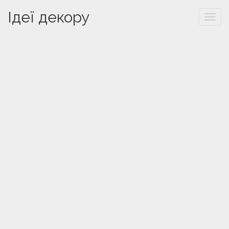
Ідеї декору
Togg
navi