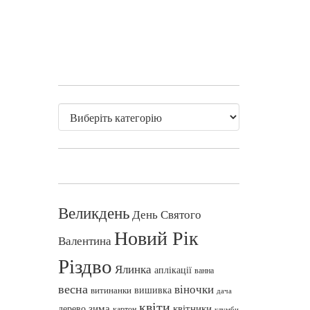
Великдень
День Святого
Новий Рік
Валентина
Різдво
Ялинка
аплікації
ванна
весна
віночки
вишивка
витинанки
дача
квіти
зима
квітники
дерево
картон
клумби