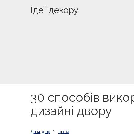
Ідеї декору
30 способів вико
дизайні двору
Дача
двір
цегла
,
\