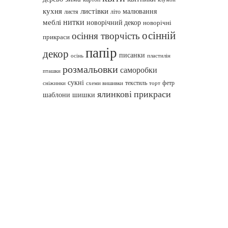
кухня
листівки
малювання
листя
літо
нитки
меблі
новорічний декор
новорічні
осінній
осіння творчість
прикраси
папір
декор
писанки
осінь
пластилін
розмальовки
саморобки
пташки
сукні
текстиль
фетр
сніжинки
схеми вишивки
торт
ялинкові прикраси
шаблони
шишки