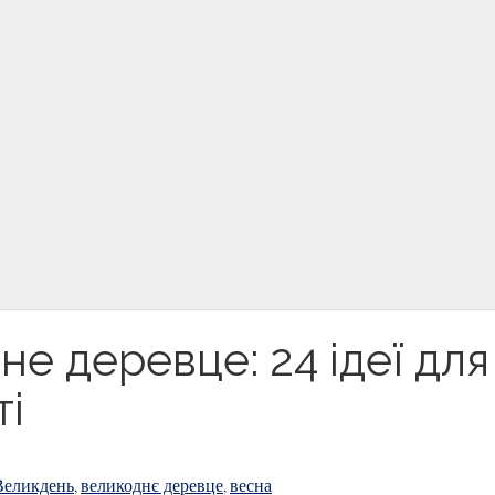
е деревце: 24 ідеї для
ті
Великдень
великоднє деревце
весна
,
,