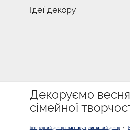
Ідеї декору
Декоруємо веснян
сімейної творчос
інтерєрний декор власноруч
святковий декор
,
\