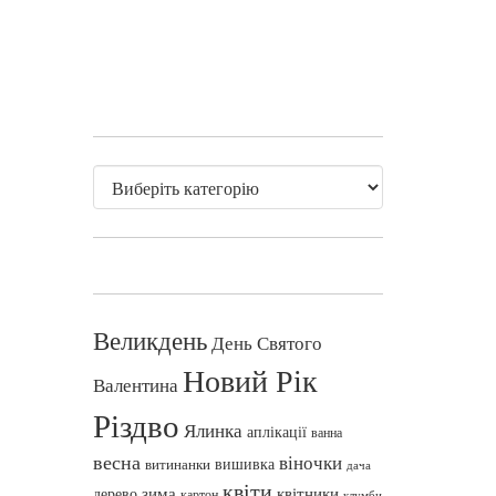
Великдень
День Святого
Новий Рік
Валентина
Різдво
Ялинка
аплікації
ванна
весна
віночки
вишивка
витинанки
дача
квіти
зима
квітники
дерево
картон
клумби