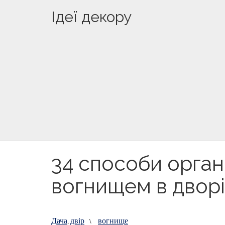
Ідеї декору
34 способи органі
вогнищем в дворі
Дача
двір
вогнище
,
\