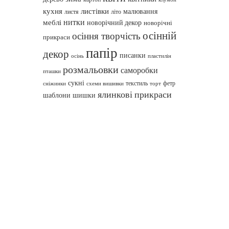
кухня
листівки
малювання
листя
літо
нитки
меблі
новорічний декор
новорічні
осінній
осіння творчість
прикраси
папір
декор
писанки
осінь
пластилін
розмальовки
саморобки
пташки
сукні
текстиль
фетр
сніжинки
схеми вишивки
торт
ялинкові прикраси
шаблони
шишки