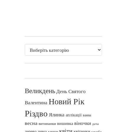
Великдень
День Святого
Новий Рік
Валентина
Різдво
Ялинка
аплікації
ванна
весна
віночки
вишивка
витинанки
дача
квіти
зима
квітники
дерево
картон
клумби