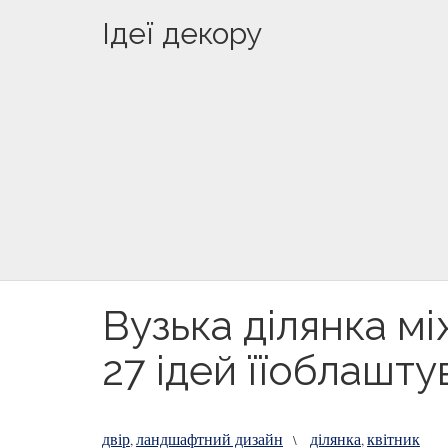
Ідеї декору
Вузька ділянка м
27 ідей їїоблашт
двір
ландшафтний дизайн
ділянка
квітник
,
\
,