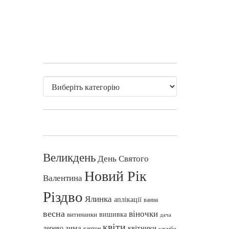
Великдень
День Святого
Новий Рік
Валентина
Різдво
Ялинка
аплікації
ванна
весна
віночки
вишивка
витинанки
дача
квіти
зима
квітники
дерево
картон
клумби