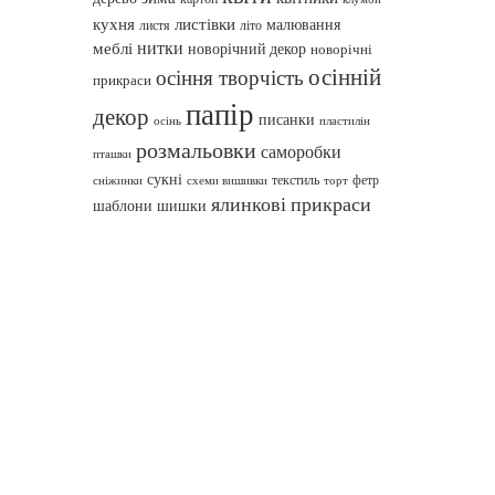
кухня
листівки
малювання
листя
літо
нитки
меблі
новорічний декор
новорічні
осінній
осіння творчість
прикраси
папір
декор
писанки
осінь
пластилін
розмальовки
саморобки
пташки
сукні
текстиль
фетр
сніжинки
схеми вишивки
торт
ялинкові прикраси
шаблони
шишки