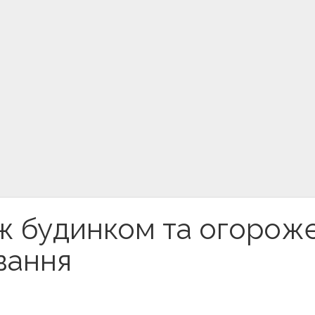
іж будинком та огорож
ування