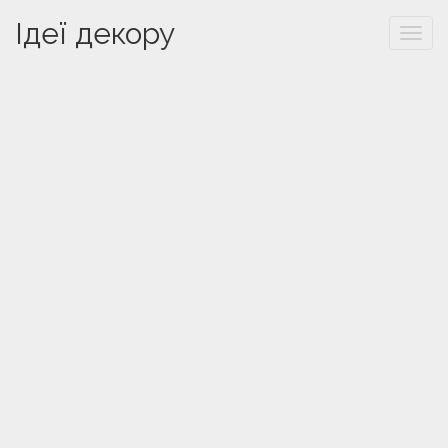
Ідеї декору
Togg
navi