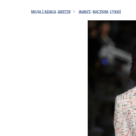
мода і краса
шиття
жакет
костюм
сукні
,
\
,
,