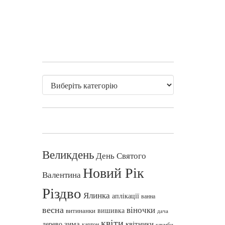
Великдень
День Святого
Новий Рік
Валентина
Різдво
Ялинка
аплікації
ванна
весна
віночки
вишивка
витинанки
дача
квіти
зима
квітники
дерево
картон
клумби