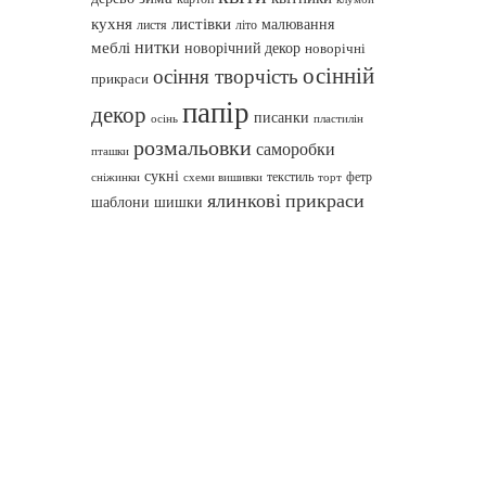
кухня
листівки
малювання
листя
літо
нитки
меблі
новорічний декор
новорічні
осінній
осіння творчість
прикраси
папір
декор
писанки
осінь
пластилін
розмальовки
саморобки
пташки
сукні
текстиль
фетр
сніжинки
схеми вишивки
торт
ялинкові прикраси
шаблони
шишки