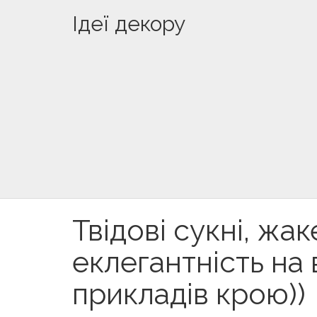
Ідеї декору
Твідові сукні, жа
еклегантність на 
прикладів крою))