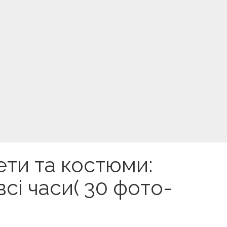
кети та костюми:
всі часи( 30 фото-