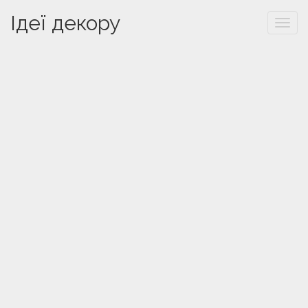
Ідеї декору
Togg
navi