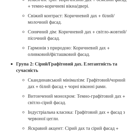
+ темно-коричневі вікна/двері.
Свіжий контраст:
Коричневий дах + білий/
молочний фасад.
Сонячний дім:
Коричневий дах + світло-жовтий/
пісочний фасад.
Гармонія з природою:
Коричневий дах +
оливковий/фісташковий фасад.
Група 2: Сірий/Графітовий дах. Елегантність та
сучасність
Скандинавський мінімалізм:
Графітовий/чорний
дах + білий фасад + чорні віконні рами.
Витончений монохром:
Темно-графітовий дах +
світло-сірий фасад.
Індустріальна класика:
Графітовий дах + фасад з
червоної цегли.
Яскравий акцент:
Сірий дах та сірий фасад +