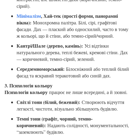
сірий).
Мінімалізм
,
Хай-тек (прості форми, панорамні
вікна):
Монохромна палітра. Білі, сірі, графітові
фасади. Дах — плаский або односхилий, часто в тому
ж кольорі, що й стіни, або темно-сірий/чорний.
Кантрі/Шале (дерево, камінь):
Усі відтінки
натурального дерева, теплі бежеві, кремові стіни. Дах
— коричневий, темно-сірий, зелений.
Середземноморський
:
Білосніжний або теплий білий
фасад та яскравий теракотовий або синій дах.
3. Психологія кольору
Психологія кольору
працює не лише всередині, а й ззовні.
Світлі тони (білий, бежевий):
Створюють відчуття
легкості, чистоти, візуально збільшують будівлю.
Темні тони (графіт, чорний, темно-
коричневий):
Надають солідності, монументальності,
“заземлюють” будівлю.