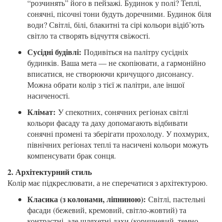
“розчинять” його в пейзажі. Будинок у полі? Теплі,
сонячні, пісочні тони будуть доречними. Будинок біля
води? Світлі, білі, блакитні та сірі кольори відіб’ють
світло та створять відчуття свіжості.
Сусідні будівлі:
Подивіться на палітру сусідніх
будинків. Ваша мета — не скопіювати, а гармонійно
вписатися, не створюючи кричущого дисонансу.
Можна обрати колір з тієї ж палітри, але іншої
насиченості.
Клімат:
У спекотних, сонячних регіонах світлі
кольори фасаду та даху допомагають відбивати
сонячні промені та зберігати прохолоду. У похмурих,
північних регіонах теплі та насичені кольори можуть
компенсувати брак сонця.
2. Архітектурний стиль
Колір має підкреслювати, а не сперечатися з архітектурою.
Класика (з колонами, ліпниною):
Світлі, пастельні
фасади (бежевий, кремовий, світло-жовтий) та
контрастні, але шляхетні дахи (коричневий, темно-