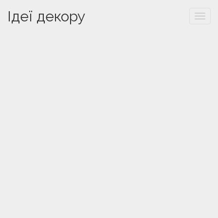
Ідеї декору
Togg
navi