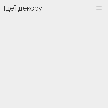
Ідеї декору
Togg
navi