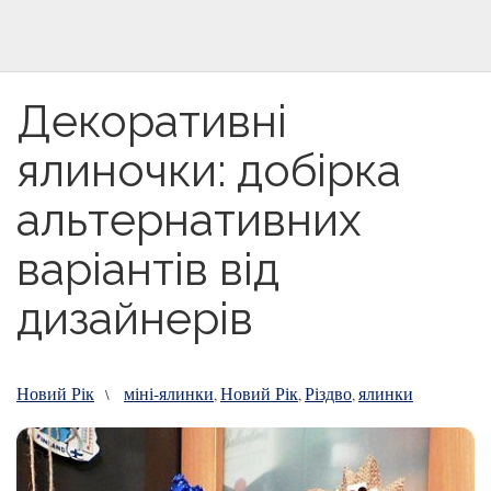
Декоративні
ялиночки: добірка
альтернативних
варіантів від
дизайнерів
Новий Рік
міні-ялинки
Новий Рік
Різдво
ялинки
\
,
,
,