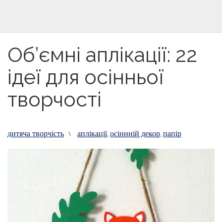
Об’ємні аплікації: 22
ідеї для осінньої
творчості
дитяча творчість
аплікації
осіннній декор
папір
\
,
,