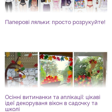
Паперові ляльки: просто розрукуйте!
Осінні витинанки та аплікації: цікаві
ідеї декоруваня вікон в садочку та
школі