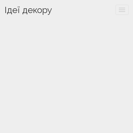
Ідеї декору
Togg
navi