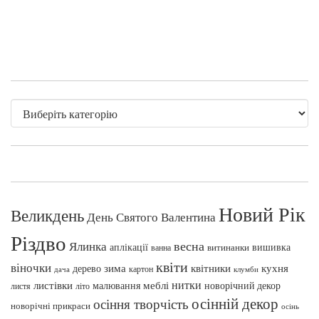
Новий Рік
Великдень
День Святого Валентина
Різдво
весна
Ялинка
аплікації
вишивка
витинанки
ванна
квіти
віночки
зима
квітники
кухня
дерево
картон
клумби
дача
нитки
меблі
листівки
малювання
новорічний декор
листя
літо
осінній декор
осіння творчість
новорічні прикраси
осінь