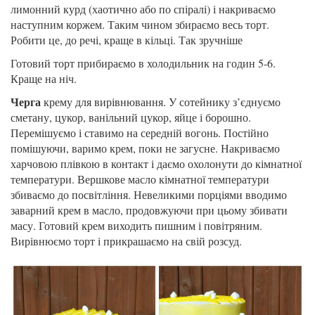
лимонний курд (хаотично або по спіралі) і накриваємо
наступним коржем. Таким чином збираємо весь торт.
Робити це, до речі, краще в кільці. Так зручніше
Готовий торт прибираємо в холодильник на годин 5-6.
Краще на ніч.
Черга
крему для вирівнювання. У сотейнику з’єднуємо
сметану, цукор, ванільний цукор, яйце і борошно.
Перемішуємо і ставимо на середній вогонь. Постійно
помішуючи, варимо крем, поки не загусне. Накриваємо
харчовою плівкою в контакт і даємо охолонути до кімнатної
температури. Вершкове масло кімнатної температури
збиваємо до посвітління. Невеликими порціями вводимо
заварний крем в масло, продовжуючи при цьому збивати
масу. Готовий крем виходить пишним і повітряним.
Вирівнюємо торт і прикрашаємо на свій розсуд.