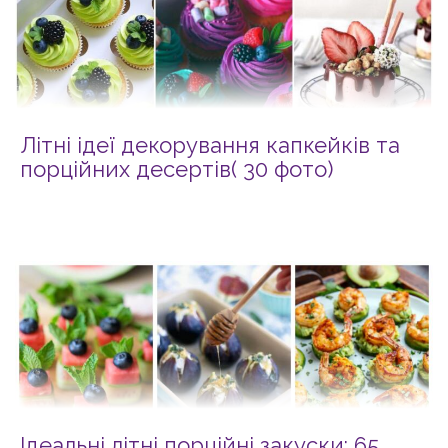
Літні ідеї декорування капкейків та
порційних десертів( 30 фото)
Ідеальні літні порційні закуски: 65