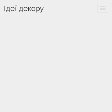
Ідеї декору
Togg
navi