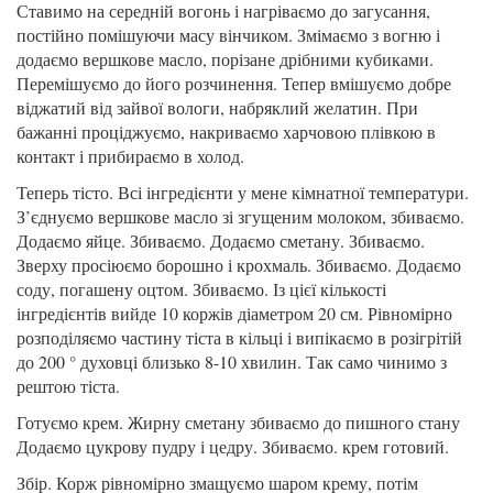
Ставимо на середній вогонь і нагріваємо до загусання,
постійно помішуючи масу вінчиком. Змімаємо з вогню і
додаємо вершкове масло, порізане дрібними кубиками.
Перемішуємо до його розчинення. Тепер вмішуємо добре
віджатий від зайвої вологи, набряклий желатин. При
бажанні проціджуємо, накриваємо харчовою плівкою в
контакт і прибираємо в холод.
Теперь тісто. Всі інгредієнти у мене кімнатної температури.
З’єднуємо вершкове масло зі згущеним молоком, збиваємо.
Додаємо яйце. Збиваємо. Додаємо сметану. Збиваємо.
Зверху просіюємо борошно і крохмаль. Збиваємо. Додаємо
соду, погашену оцтом. Збиваємо. Із цієї кількості
інгредієнтів вийде 10 коржів діаметром 20 см. Рівномірно
розподіляємо частину тіста в кільці і випікаємо в розігрітій
до 200 ° духовці близько 8-10 хвилин. Так само чинимо з
рештою тіста.
Готуємо крем. Жирну сметану збиваємо до пишного стану
Додаємо цукрову пудру і цедру. Збиваємо. крем готовий.
Збір. Корж рівномірно змащуємо шаром крему, потім