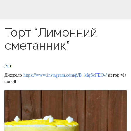
Торт “Лимонний
сметанник”
іжа
Джерело
https://www.instagram.com/p/B_kIqScFEO-/
автор vla
dunoff