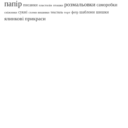
папір
розмальовки
саморобки
писанки
пташки
пластилін
сукні
шаблони
шишки
текстиль
фетр
сніжинки
схеми вишивки
торт
ялинкові прикраси