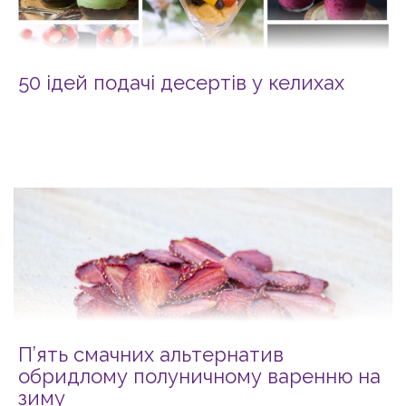
50 ідей подачі десертів у келихах
П’ять смачних альтернатив
обридлому полуничному варенню на
зиму