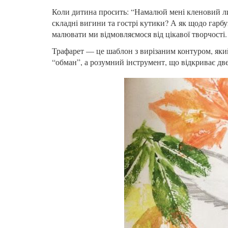
Коли дитина просить: “Намалюй мені кленовий лис
складні вигини та гострі кутики? А як щодо гарб
малювати ми відмовляємося від цікавої творчості
Трафарет — це шаблон з вирізаним контуром, який
“обман”, а розумний інструмент, що відкриває две