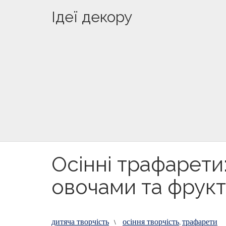
Ідеї декору
Осінні трафарети
овочами та фрук
дитяча творчість
осіння творчість
трафарети
\
,