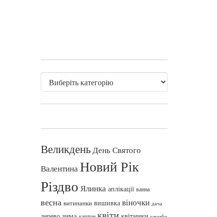
Великдень
День Святого
Новий Рік
Валентина
Різдво
Ялинка
аплікації
ванна
весна
віночки
вишивка
витинанки
дача
квіти
зима
квітники
дерево
картон
клумби