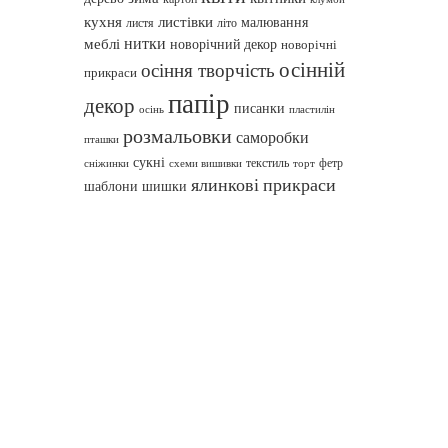
кухня
листівки
малювання
листя
літо
нитки
меблі
новорічний декор
новорічні
осінній
осіння творчість
прикраси
папір
декор
писанки
осінь
пластилін
розмальовки
саморобки
пташки
сукні
текстиль
фетр
сніжинки
схеми вишивки
торт
ялинкові прикраси
шаблони
шишки