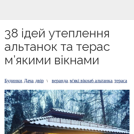
38 ідей утеплення
альтанок та терас
м’якими вікнами
Будинки
Дача
двір
веранда
м'які вікна6 альтанка
тераса
,
,
\
,
,