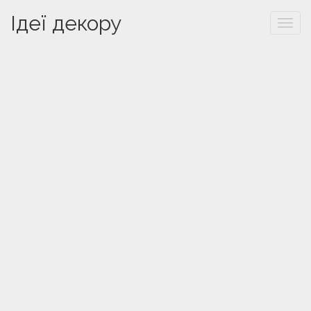
Ідеї декору
Togg
navi