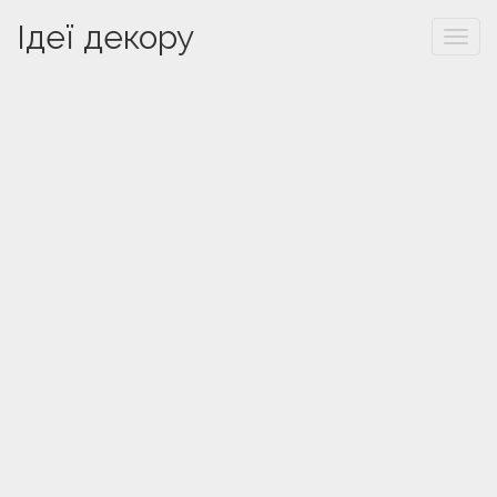
Ідеї декору
Togg
navi