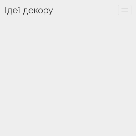
Ідеї декору
Togg
navi