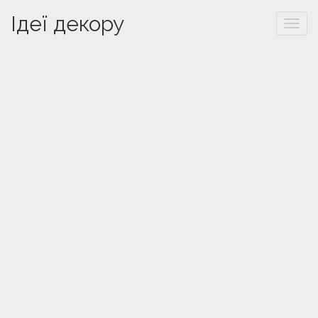
Ідеї декору
Togg
navi