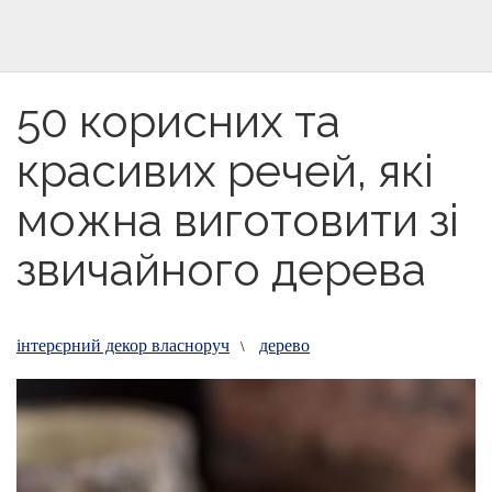
50 корисних та
красивих речей, які
можна виготовити зі
звичайного дерева
інтерєрний декор власноруч
дерево
\