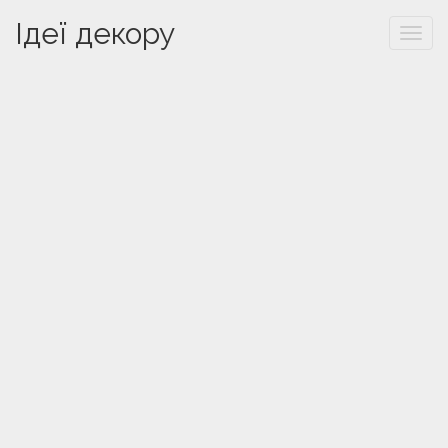
Ідеї декору
Togg
navi