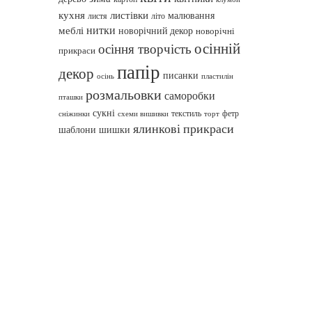
кухня
листівки
малювання
листя
літо
нитки
меблі
новорічний декор
новорічні
осінній
осіння творчість
прикраси
папір
декор
писанки
осінь
пластилін
розмальовки
саморобки
пташки
сукні
текстиль
фетр
сніжинки
схеми вишивки
торт
ялинкові прикраси
шаблони
шишки