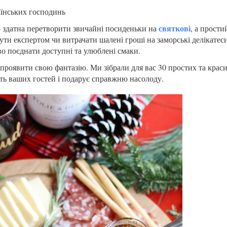
аїнських господинь
святкові
о здатна перетворити звичайні посиденьки на
, а прости
ути експертом чи витрачати шалені гроші на заморські делікатес
во поєднати доступні та улюблені смаки.
проявити свою фантазію. Ми зібрали для вас 30 простих та крас
зить ваших гостей і подарує справжню насолоду.