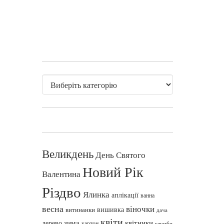
Великдень
День Святого
Новий Рік
Валентина
Різдво
Ялинка
аплікації
ванна
весна
віночки
вишивка
витинанки
дача
квіти
зима
квітники
дерево
картон
клумби