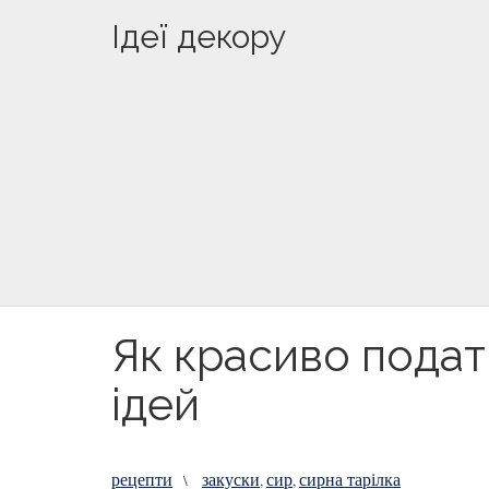
Ідеї декору
Як красиво подат
ідей
рецепти
закуски
сир
сирна тарілка
\
,
,