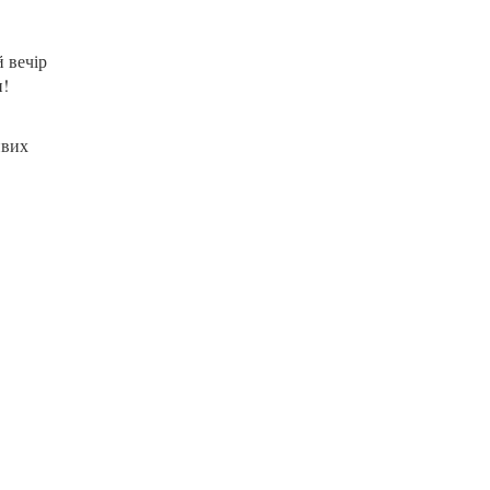
й вечір
и!
ивих