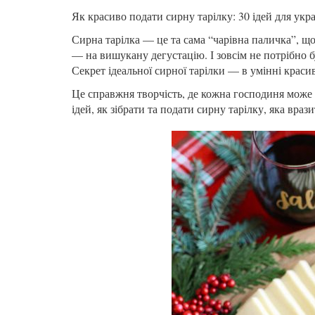
Як красиво подати сирну тарілку: 30 ідей для укр
Сирна тарілка — це та сама “чарівна паличка”, щ
— на вишукану дегустацію. І зовсім не потрібно б
Секрет ідеальної сирної тарілки — в умінні краси
Це справжня творчість, де кожна господиня може 
ідей, як зібрати та подати сирну тарілку, яка вра