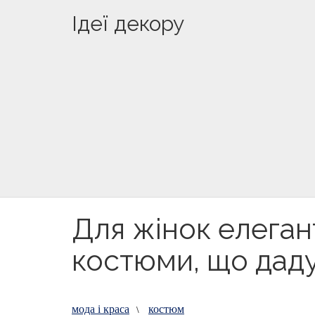
Ідеї декору
Для жінок елегант
костюми, що даду
мода і краса
костюм
\