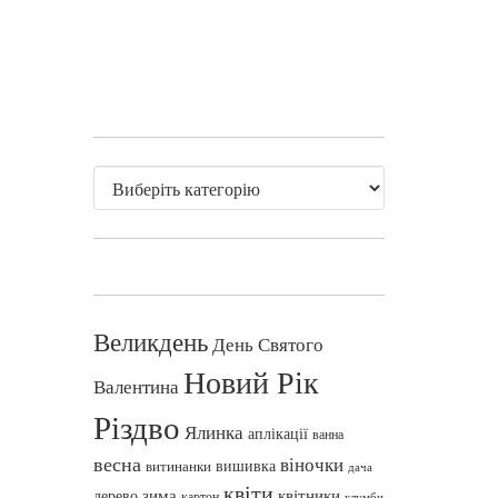
Великдень
День Святого
Новий Рік
Валентина
Різдво
Ялинка
аплікації
ванна
весна
віночки
вишивка
витинанки
дача
квіти
зима
квітники
дерево
картон
клумби