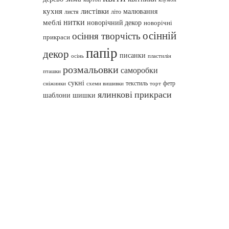
кухня
листівки
малювання
листя
літо
нитки
меблі
новорічний декор
новорічні
осінній
осіння творчість
прикраси
папір
декор
писанки
осінь
пластилін
розмальовки
саморобки
пташки
сукні
текстиль
фетр
сніжинки
схеми вишивки
торт
ялинкові прикраси
шаблони
шишки