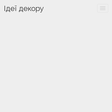
Ідеї декору
Togg
navi