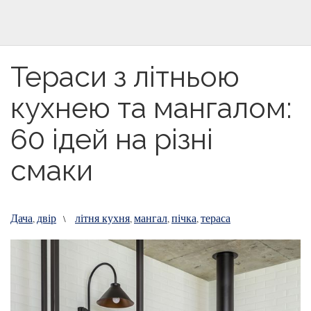
Тераси з літньою
кухнею та мангалом:
60 ідей на різні
смаки
Дача
двір
літня кухня
мангал
пічка
тераса
,
\
,
,
,