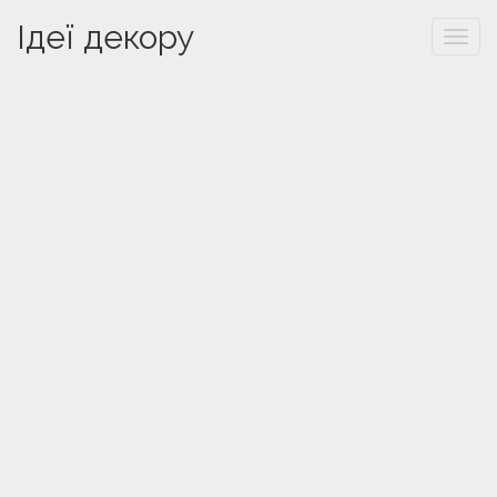
Ідеї декору
Togg
navi