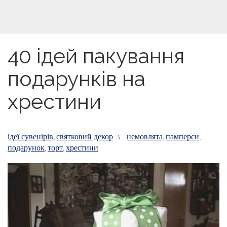
40 ідей пакування
подарунків на
хрестини
ідеї сувенірів
святковий декор
немовлята
памперси
,
\
,
,
подарунок
торт
хрестини
,
,