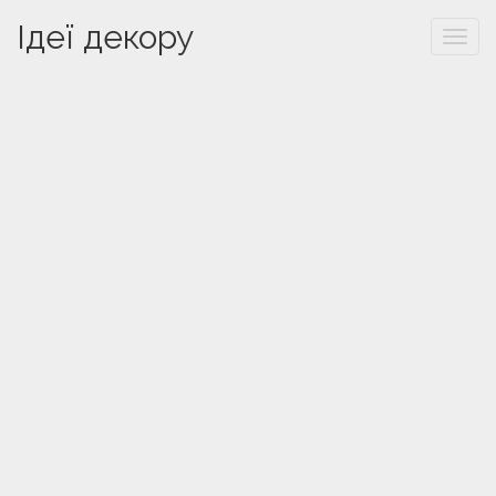
Ідеї декору
Togg
navi