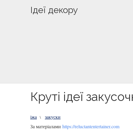
Ідеї декору
Круті ідеї закусо
іжа
закуски
\
За матеріалами
https://reluctantentertainer.com