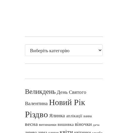
Великдень
День Святого
Новий Рік
Валентина
Різдво
Ялинка
аплікації
ванна
весна
віночки
вишивка
витинанки
дача
квіти
зима
квітники
дерево
картон
клумби