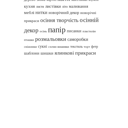
кухня
листівки
малювання
листя
літо
нитки
меблі
новорічний декор
новорічні
осінній
осіння творчість
прикраси
папір
декор
писанки
осінь
пластилін
розмальовки
саморобки
пташки
сукні
текстиль
фетр
сніжинки
схеми вишивки
торт
ялинкові прикраси
шаблони
шишки