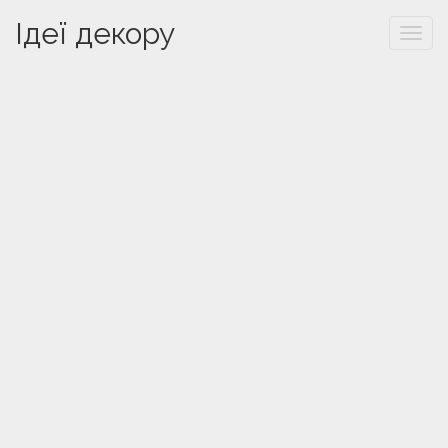
Ідеї декору
Togg
navi