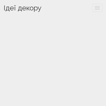
Ідеї декору
Togg
navi