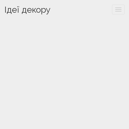
Ідеї декору
Togg
navi