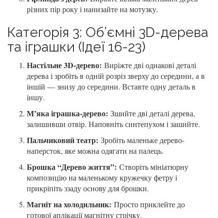
різних пір року і нанизайте на мотузку.
Категорія 3: Об’ємні 3D-дерева
та іграшки (Ідеї 16-23)
Настільне 3D-дерево:
Виріжте дві однакові деталі
дерева і зробіть в одній розріз зверху до середини, а в
іншій — знизу до середини. Вставте одну деталь в
іншу.
М’яка іграшка-дерево:
Зшийте дві деталі дерева,
залишивши отвір. Наповніть синтепухом і зашийте.
Пальчиковий театр:
Зробіть маленьке дерево-
наперсток, яке можна одягати на палець.
Брошка “Дерево життя”:
Створіть мініатюрну
композицію на маленькому кружечку фетру і
прикріпіть ззаду основу для брошки.
Магніт на холодильник:
Просто приклейте до
готової аплікації магнітну стрічку.