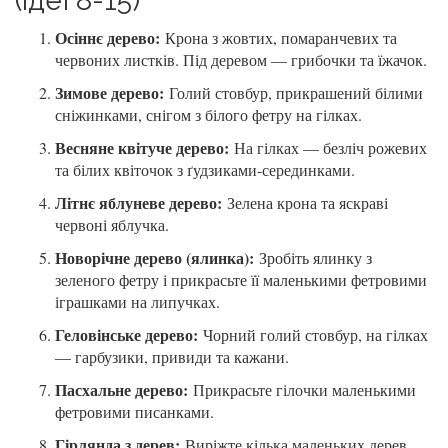
(Ідеї 8-15)
Осіннє дерево:
Крона з жовтих, помаранчевих та
червоних листків. Під деревом — грибочки та їжачок.
Зимове дерево:
Голий стовбур, прикрашений білими
сніжинками, снігом з білого фетру на гілках.
Весняне квітуче дерево:
На гілках — безліч рожевих
та білих квіточок з ґудзиками-серединками.
Літнє яблуневе дерево:
Зелена крона та яскраві
червоні яблучка.
Новорічне дерево (ялинка):
Зробіть ялинку з
зеленого фетру і прикрасьте її маленькими фетровими
іграшками на липучках.
Геловінське дерево:
Чорний голий стовбур, на гілках
— гарбузики, привиди та кажани.
Пасхальне дерево:
Прикрасьте гілочки маленькими
фетровими писанками.
Гірлянда з дерев:
Виріжте кілька маленьких дерев