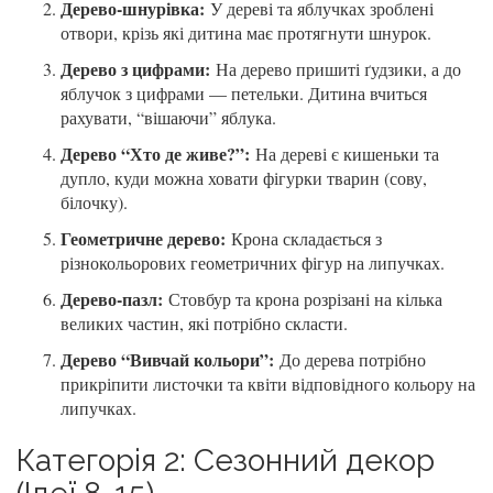
Дерево-шнурівка:
У дереві та яблучках зроблені
отвори, крізь які дитина має протягнути шнурок.
Дерево з цифрами:
На дерево пришиті ґудзики, а до
яблучок з цифрами — петельки. Дитина вчиться
рахувати, “вішаючи” яблука.
Дерево “Хто де живе?”:
На дереві є кишеньки та
дупло, куди можна ховати фігурки тварин (сову,
білочку).
Геометричне дерево:
Крона складається з
різнокольорових геометричних фігур на липучках.
Дерево-пазл:
Стовбур та крона розрізані на кілька
великих частин, які потрібно скласти.
Дерево “Вивчай кольори”:
До дерева потрібно
прикріпити листочки та квіти відповідного кольору на
липучках.
Категорія 2: Сезонний декор