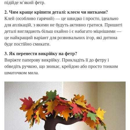
підійде м’який фетр.
2. Чим краще кріпити деталі: клеєм чи нитками?
Клей (особливо гарячий) — це швидко і просто, ідеально
для аплікацій, з якими не будуть активно гратися. Пришиті
деталі виглядають більш охайно і є набагато міцнішими —
це найкращий варіант для розвивальних ігор, які дитина
буде постійно смикати.
3. Як перенести викрійку на фетр?
Виріжте паперову викрійку. Прикладіть її до фетру і
обведіть ручкою, що зникає, крейдою або просто тонким
шматочком мила.