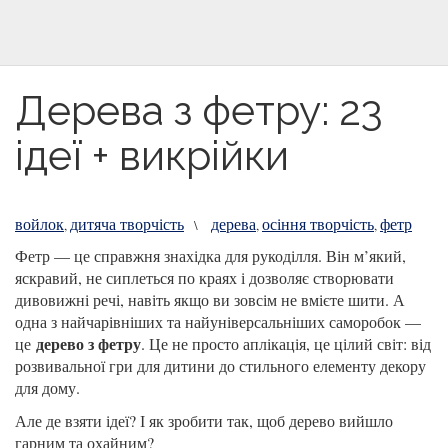
Дерева з фетру: 23
ідеї + викрійки
войлок
дитяча творчість
дерева
осіння творчість
фетр
,
\
,
,
Фетр — це справжня знахідка для рукоділля. Він м’який,
яскравий, не сиплеться по краях і дозволяє створювати
дивовижні речі, навіть якщо ви зовсім не вмієте шити. А
одна з найчарівніших та найуніверсальніших саморобок —
дерево з фетру
це
. Це не просто аплікація, це цілий світ: від
розвивальної гри для дитини до стильного елементу декору
для дому.
Але де взяти ідеї? І як зробити так, щоб дерево вийшло
гарним та охайним?