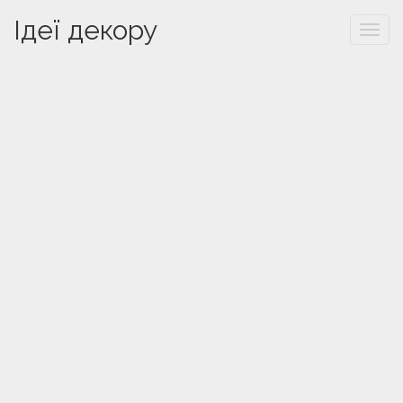
Ідеї декору
Togg
navi