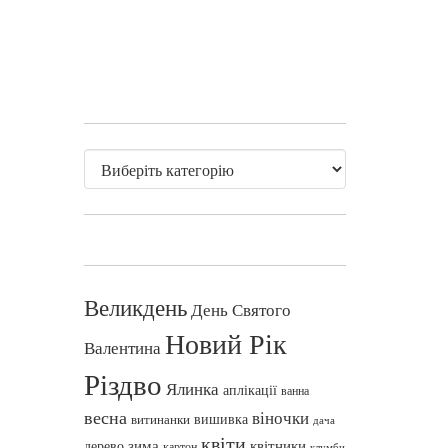
Великдень
День Святого
Новий Рік
Валентина
Різдво
Ялинка
аплікації
ванна
весна
віночки
вишивка
витинанки
дача
квіти
зима
квітники
дерево
картон
клумби