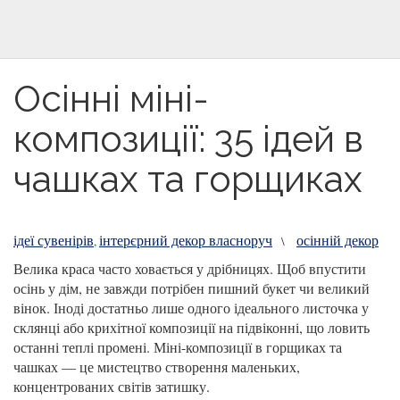
Осінні міні-
композиції: 35 ідей в
чашках та горщиках
ідеї сувенірів
інтерєрний декор власноруч
осінній декор
,
\
Велика краса часто ховається у дрібницях. Щоб впустити
осінь у дім, не завжди потрібен пишний букет чи великий
вінок. Іноді достатньо лише одного ідеального листочка у
склянці або крихітної композиції на підвіконні, що ловить
останні теплі промені. Міні-композиції в горщиках та
чашках — це мистецтво створення маленьких,
концентрованих світів затишку.