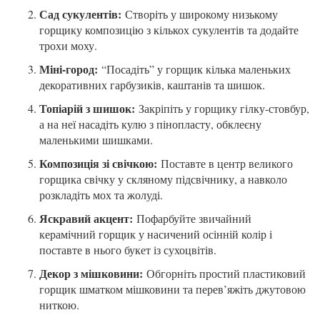
Сад сукулентів:
Створіть у широкому низькому
горщику композицію з кількох сукулентів та додайте
трохи моху.
Міні-город:
“Посадіть” у горщик кілька маленьких
декоративних гарбузиків, каштанів та шишок.
Топіарій з шишок:
Закріпіть у горщику гілку-стовбур,
а на неї насадіть кулю з пінопласту, обклеєну
маленькими шишками.
Композиція зі свічкою:
Поставте в центр великого
горщика свічку у скляному підсвічнику, а навколо
розкладіть мох та жолуді.
Яскравий акцент:
Пофарбуйте звичайний
керамічний горщик у насичений осінній колір і
поставте в нього букет із сухоцвітів.
Декор з мішковини:
Обгорніть простий пластиковий
горщик шматком мішковини та перев’яжіть джутовою
ниткою.