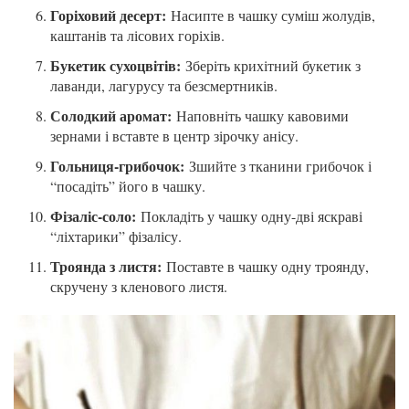
Горіховий десерт:
Насипте в чашку суміш жолудів,
каштанів та лісових горіхів.
Букетик сухоцвітів:
Зберіть крихітний букетик з
лаванди, лагурусу та безсмертників.
Солодкий аромат:
Наповніть чашку кавовими
зернами і вставте в центр зірочку анісу.
Гольниця-грибочок:
Зшийте з тканини грибочок і
“посадіть” його в чашку.
Фізаліс-соло:
Покладіть у чашку одну-дві яскраві
“ліхтарики” фізалісу.
Троянда з листя:
Поставте в чашку одну троянду,
скручену з кленового листя.