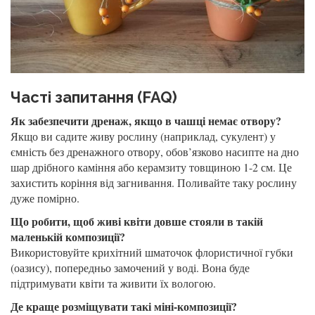
Часті запитання (FAQ)
Як забезпечити дренаж, якщо в чашці немає отвору?
Якщо ви садите живу рослину (наприклад, сукулент) у
ємність без дренажного отвору, обов’язково насипте на дно
шар дрібного каміння або керамзиту товщиною 1-2 см. Це
захистить коріння від загнивання. Поливайте таку рослину
дуже помірно.
Що робити, щоб живі квіти довше стояли в такій
маленькій композиції?
Використовуйте крихітний шматочок флористичної губки
(оазису), попередньо замочений у воді. Вона буде
підтримувати квіти та живити їх вологою.
Де краще розміщувати такі міні-композиції?