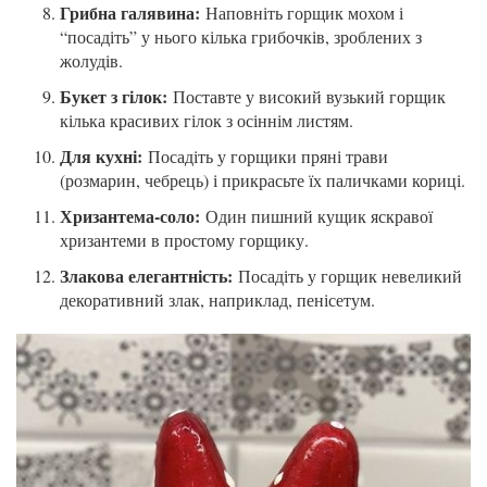
Грибна галявина:
Наповніть горщик мохом і
“посадіть” у нього кілька грибочків, зроблених з
жолудів.
Букет з гілок:
Поставте у високий вузький горщик
кілька красивих гілок з осіннім листям.
Для кухні:
Посадіть у горщики пряні трави
(розмарин, чебрець) і прикрасьте їх паличками кориці.
Хризантема-соло:
Один пишний кущик яскравої
хризантеми в простому горщику.
Злакова елегантність:
Посадіть у горщик невеликий
декоративний злак, наприклад, пенісетум.