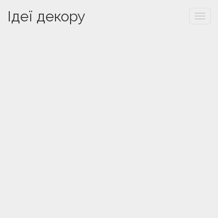
Ідеї декору
Togg
navi