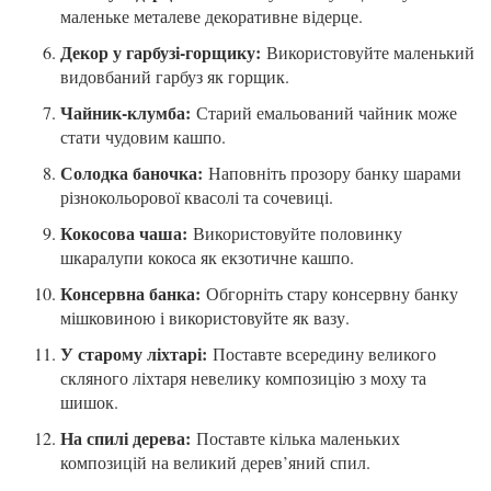
маленьке металеве декоративне відерце.
Декор у гарбузі-горщику:
Використовуйте маленький
видовбаний гарбуз як горщик.
Чайник-клумба:
Старий емальований чайник може
стати чудовим кашпо.
Солодка баночка:
Наповніть прозору банку шарами
різнокольорової квасолі та сочевиці.
Кокосова чаша:
Використовуйте половинку
шкаралупи кокоса як екзотичне кашпо.
Консервна банка:
Обгорніть стару консервну банку
мішковиною і використовуйте як вазу.
У старому ліхтарі:
Поставте всередину великого
скляного ліхтаря невелику композицію з моху та
шишок.
На спилі дерева:
Поставте кілька маленьких
композицій на великий дерев’яний спил.