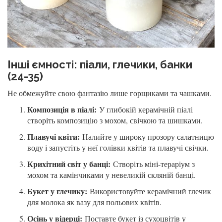
Інші ємності: піали, глечики, банки
(24-35)
Не обмежуйте свою фантазію лише горщиками та чашками.
Композиція в піалі:
У глибокій керамічній піалі
створіть композицію з мохом, свічкою та шишками.
Плавучі квіти:
Налийте у широку прозору салатницю
воду і запустіть у неї голівки квітів та плавучі свічки.
Крихітний світ у банці:
Створіть міні-тераріум з
мохом та камінчиками у невеликій скляній банці.
Букет у глечику:
Використовуйте керамічний глечик
для молока як вазу для польових квітів.
Осінь у відерці:
Поставте букет із сухоцвітів у