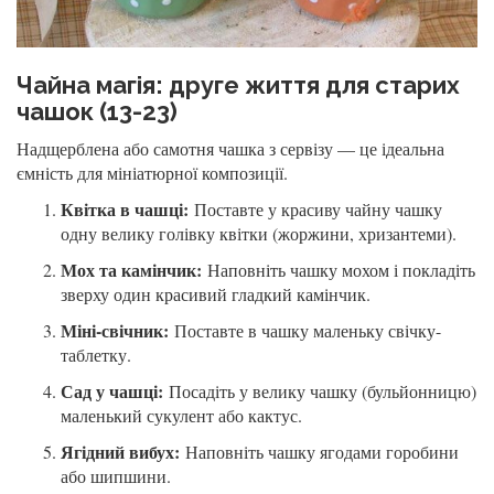
Чайна магія: друге життя для старих
чашок (13-23)
Надщерблена або самотня чашка з сервізу — це ідеальна
ємність для мініатюрної композиції.
Квітка в чашці:
Поставте у красиву чайну чашку
одну велику голівку квітки (жоржини, хризантеми).
Мох та камінчик:
Наповніть чашку мохом і покладіть
зверху один красивий гладкий камінчик.
Міні-свічник:
Поставте в чашку маленьку свічку-
таблетку.
Сад у чашці:
Посадіть у велику чашку (бульйонницю)
маленький сукулент або кактус.
Ягідний вибух:
Наповніть чашку ягодами горобини
або шипшини.