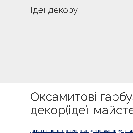
Ідеї декору
Оксамитові гарбу
декор(ідеї+майст
дитяча творчість
інтерєрний декор власноруч
свя
,
,