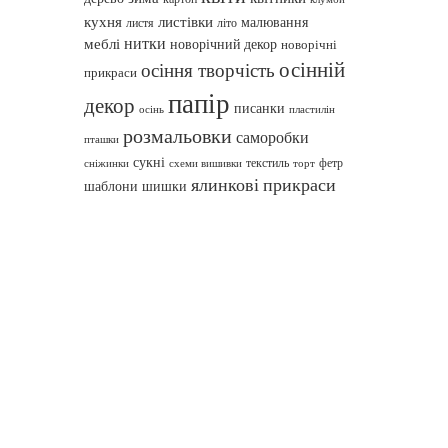
кухня
листівки
малювання
листя
літо
нитки
меблі
новорічний декор
новорічні
осінній
осіння творчість
прикраси
папір
декор
писанки
осінь
пластилін
розмальовки
саморобки
пташки
сукні
текстиль
фетр
сніжинки
схеми вишивки
торт
ялинкові прикраси
шаблони
шишки