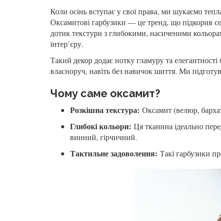
Коли осінь вступає у свої права, ми шукаємо тепл
Оксамитові гарбузики — це тренд, що підкорив сер
дотик текстури з глибокими, насиченими кольор
інтер’єру.
Такий декор додає нотку гламуру та елегантності
власноруч, навіть без навичок шиття. Ми підготув
Чому саме оксамит?
Розкішна текстура:
Оксамит (велюр, бархат)
Глибокі кольори:
Ця тканина ідеально перед
винний, гірчичний.
Тактильне задоволення:
Такі гарбузики пр