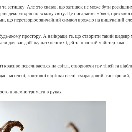
а та затишку. Але хто сказав, що затишок не може бути розкішни
ця декораторів по всьому світу. Це поєднання м’якої, приємної 
ами, що перетворює звичайний символ врожаю на вишуканий ел
 будь-якому простору. А найкраще те, що створити такий шедевр
али для вас добірку натхненних ідей та простий майстер-клас.
 красиво переливається на світлі, створюючи гру тіней та відбл
ає насичені, коштовні відтінки осені: смарагдовий, сапфіровий,
осто приємно тримати в руках.