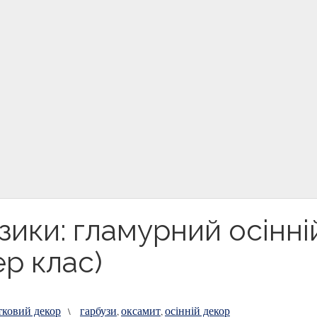
зики: гламурний осінні
ер клас)
тковий декор
гарбузи
оксамит
осінній декор
\
,
,