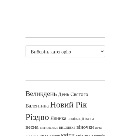
Великдень
День Святого
Новий Рік
Валентина
Різдво
Ялинка
аплікації
ванна
весна
віночки
вишивка
витинанки
дача
квіти
зима
квітники
дерево
картон
клумби