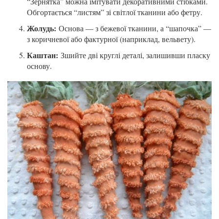
“Зернятка” можна імітувати декоративними стібками.
Обгортається “листям” зі світлої тканини або фетру.
Жолудь:
Основа — з бежевої тканини, а “шапочка” —
з коричневої або фактурної (наприклад, вельвету).
Каштан:
Зшийте дві круглі деталі, залишивши пласку
основу.