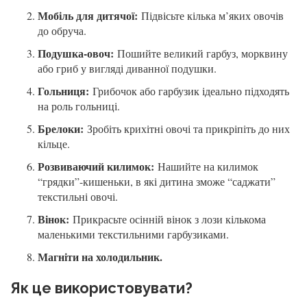
Мобіль для дитячої:
Підвісьте кілька м’яких овочів
до обруча.
Подушка-овоч:
Пошийте великий гарбуз, морквину
або гриб у вигляді диванної подушки.
Гольниця:
Грибочок або гарбузик ідеально підходять
на роль гольниці.
Брелоки:
Зробіть крихітні овочі та прикріпіть до них
кільце.
Розвиваючий килимок:
Нашийте на килимок
“грядки”-кишеньки, в які дитина зможе “саджати”
текстильні овочі.
Вінок:
Прикрасьте осінній вінок з лози кількома
маленькими текстильними гарбузиками.
Магніти на холодильник.
Як це використовувати?