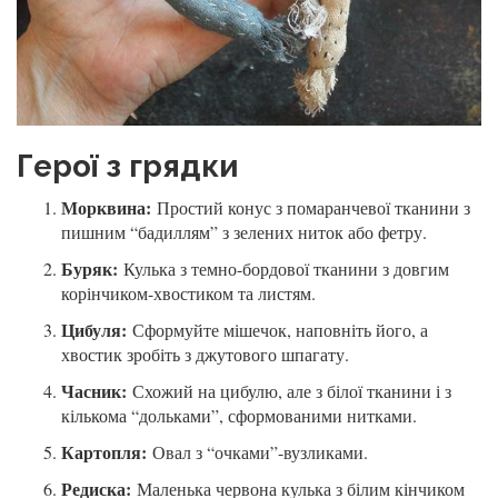
Герої з грядки
Морквина:
Простий конус з помаранчевої тканини з
пишним “бадиллям” з зелених ниток або фетру.
Буряк:
Кулька з темно-бордової тканини з довгим
корінчиком-хвостиком та листям.
Цибуля:
Сформуйте мішечок, наповніть його, а
хвостик зробіть з джутового шпагату.
Часник:
Схожий на цибулю, але з білої тканини і з
кількома “дольками”, сформованими нитками.
Картопля:
Овал з “очками”-вузликами.
Редиска:
Маленька червона кулька з білим кінчиком