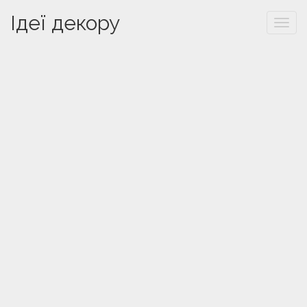
Ідеї декору
Togg
navi