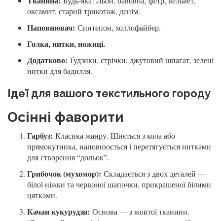
Тканина:
Будь-яка! Льон, бавовна, фетр, вельвет,
оксамит, старий трикотаж, денім.
Наповнювач:
Синтепон, холлофайбер.
Голка, нитки, ножиці.
Додатково:
Ґудзики, стрічки, джутовий шпагат, зелені
нитки для бадилля.
Ідеї для вашого текстильного городу
Осінні фаворити
Гарбуз:
Класика жанру. Шиється з кола або
прямокутника, наповнюється і перетягується нитками
для створення “дольок”.
Грибочок (мухомор):
Складається з двох деталей —
білої ніжки та червоної шапочки, прикрашеної білими
цятками.
Качан кукурудзи:
Основа — з жовтої тканини.