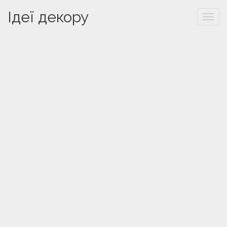
Ідеї декору
Togg
navi