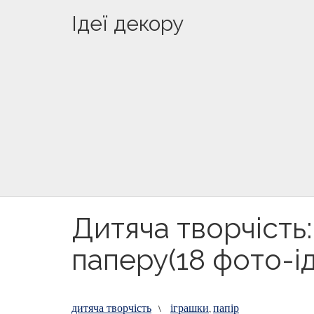
Ідеї декору
Дитяча творчість
паперу(18 фото-і
дитяча творчість
іграшки
папір
\
,