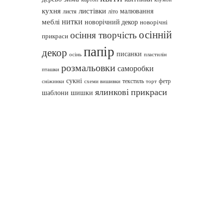
кухня
листівки
малювання
листя
літо
нитки
меблі
новорічний декор
новорічні
осінній
осіння творчість
прикраси
папір
декор
писанки
осінь
пластилін
розмальовки
саморобки
пташки
сукні
текстиль
фетр
сніжинки
схеми вишивки
торт
ялинкові прикраси
шаблони
шишки