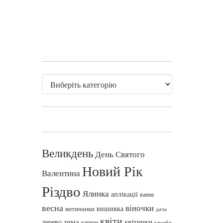
Великдень
День Святого
Новий Рік
Валентина
Різдво
Ялинка
аплікації
ванна
весна
віночки
вишивка
витинанки
дача
квіти
зима
квітники
дерево
картон
клумби