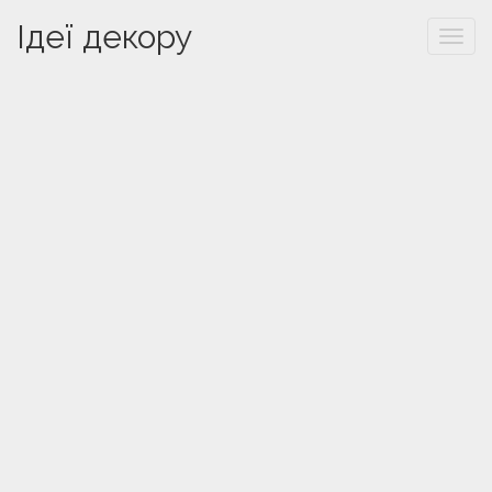
Ідеї декору
Togg
navi