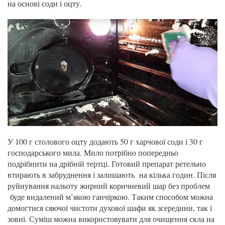
на основі соди і оцту.
У 100 г столового оцту додають 50 г харчової соди і 30 г
господарського мила. Мило потрібно попередньо
подрібнити на дрібній тертці. Готовий препарат ретельно
втирають в забруднення і залишають на кілька годин. Після
руйнування нальоту жирний коричневий шар без проблем
буде видалений м’якою ганчіркою. Таким способом можна
домогтися сяючої чистоти духової шафи як зсередини, так і
зовні. Суміш можна використовувати для очищення скла на