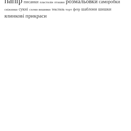
папір
розмальовки
саморобки
писанки
пташки
пластилін
сукні
шаблони
шишки
текстиль
фетр
сніжинки
схеми вишивки
торт
ялинкові прикраси