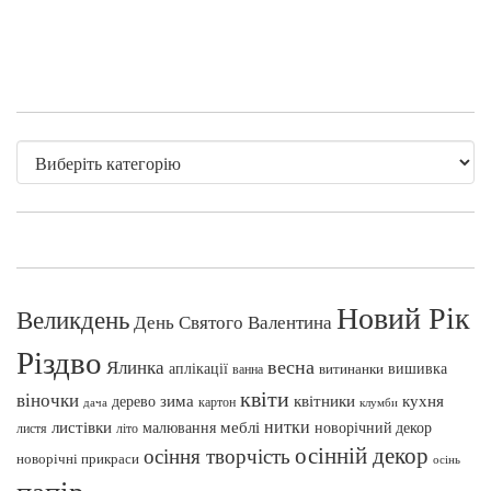
Новий Рік
Великдень
День Святого Валентина
Різдво
весна
Ялинка
аплікації
вишивка
витинанки
ванна
квіти
віночки
зима
квітники
кухня
дерево
картон
клумби
дача
нитки
меблі
листівки
малювання
новорічний декор
листя
літо
осінній декор
осіння творчість
новорічні прикраси
осінь