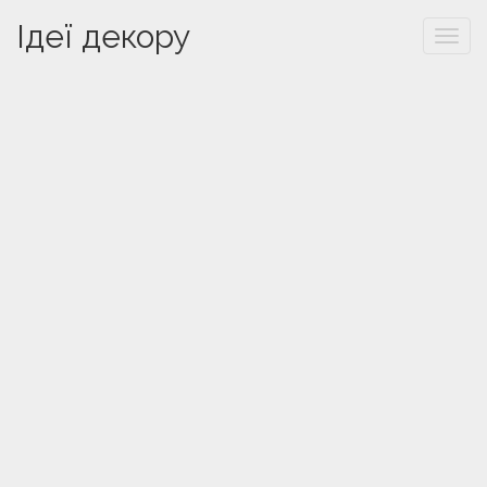
Ідеї декору
Togg
navi