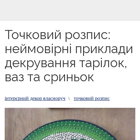
Точковий розпис:
неймовірні приклади
декрування тарілок,
ваз та сриньок
інтерєрний декор власноруч
точковий розпис
\