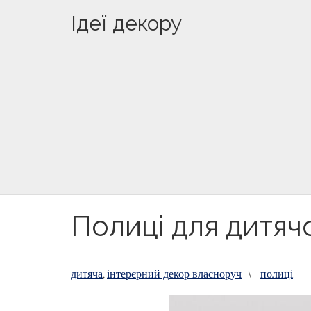
Ідеї декору
Полиці для дитячо
дитяча
інтерєрний декор власноруч
полиці
,
\