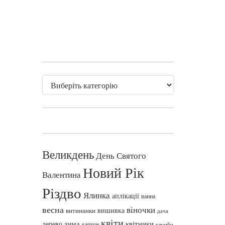
Великдень
День Святого
Новий Рік
Валентина
Різдво
Ялинка
аплікації
ванна
весна
віночки
вишивка
витинанки
дача
квіти
зима
квітники
дерево
картон
клумби