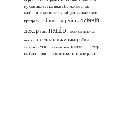
кухня
листівки
малювання
листя
літо
нитки
меблі
новорічний декор
новорічні
осінній
осіння творчість
прикраси
папір
декор
писанки
осінь
пластилін
розмальовки
саморобки
пташки
сукні
текстиль
фетр
сніжинки
схеми вишивки
торт
ялинкові прикраси
шаблони
шишки