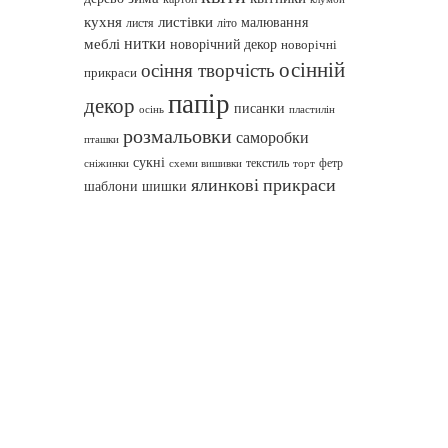
кухня
листівки
малювання
листя
літо
нитки
меблі
новорічний декор
новорічні
осінній
осіння творчість
прикраси
папір
декор
писанки
осінь
пластилін
розмальовки
саморобки
пташки
сукні
текстиль
фетр
сніжинки
схеми вишивки
торт
ялинкові прикраси
шаблони
шишки