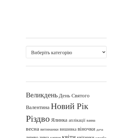
Великдень
День Святого
Новий Рік
Валентина
Різдво
Ялинка
аплікації
ванна
весна
віночки
вишивка
витинанки
дача
квіти
зима
квітники
дерево
картон
клумби