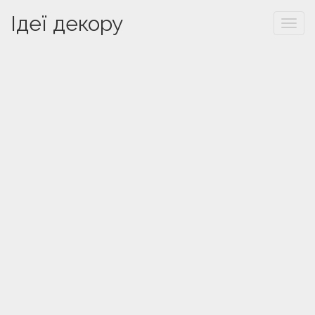
Ідеї декору
Togg
navi