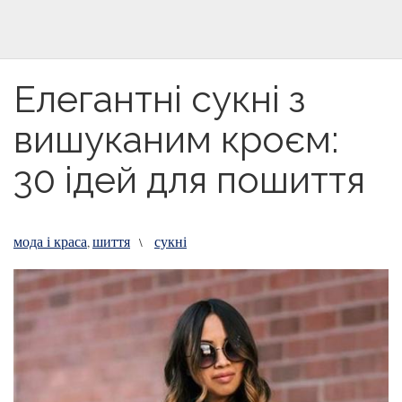
Елегантні сукні з
вишуканим кроєм:
30 ідей для пошиття
мода і краса
шиття
сукні
,
\