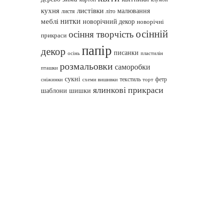
кухня
листівки
малювання
листя
літо
нитки
меблі
новорічний декор
новорічні
осінній
осіння творчість
прикраси
папір
декор
писанки
осінь
пластилін
розмальовки
саморобки
пташки
сукні
текстиль
фетр
сніжинки
схеми вишивки
торт
ялинкові прикраси
шаблони
шишки