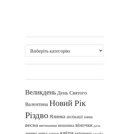
Великдень
День Святого
Новий Рік
Валентина
Різдво
Ялинка
аплікації
ванна
весна
віночки
вишивка
витинанки
дача
квіти
зима
квітники
дерево
картон
клумби